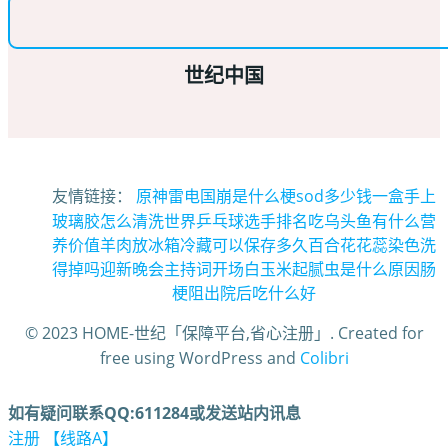
世纪中国
友情链接：
原神雷电国崩是什么梗
sod多少钱一盒
手上
玻璃胶怎么清洗
世界乒乓球选手排名
吃乌头鱼有什么营
养价值
羊肉放冰箱冷藏可以保存多久
百合花花蕊染色洗
得掉吗
迎新晚会主持词开场白
玉米起腻虫是什么原因
肠
梗阻出院后吃什么好
© 2023 HOME-世纪「保障平台,省心注册」. Created for
free using WordPress and
Colibri
如有疑问联系QQ:611284或发送站内讯息
注册 【线路A】